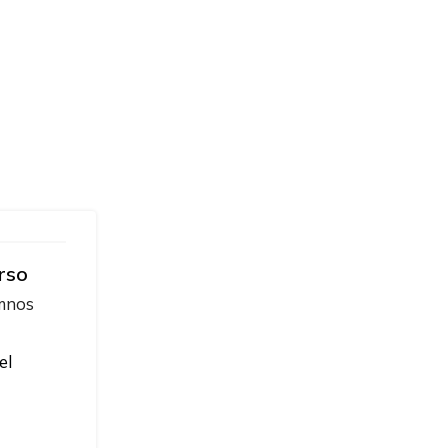
rso
umnos
el