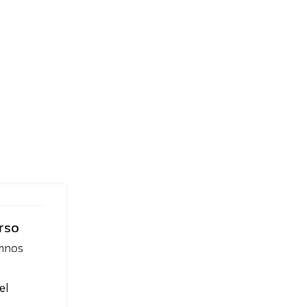
rso
umnos
el