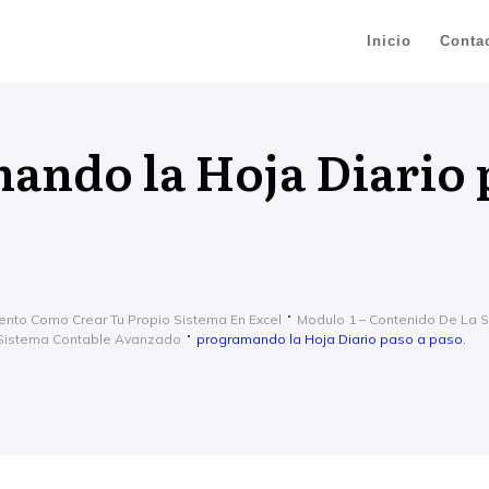
Inicio
Conta
ando la Hoja Diario 
ento Como Crear Tu Propio Sistema En Excel
Modulo 1 – Contenido De La 
 Sistema Contable Avanzado
programando la Hoja Diario paso a paso.