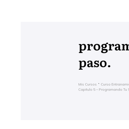
program
paso.
Mis Cursos
Curso Entranami
Capitulo 5 – Programando Tu