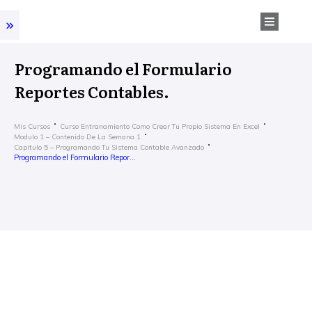
Programando el Formulario
Reportes Contables.
Mis Cursos
Curso Entranamiento Como Crear Tu Propio Sistema En Excel
Modulo 1 – Contenido De La Semana 1
Capitulo 5 – Programando Tu Sistema Contable Avanzado
Programando el Formulario Reportes Contables.