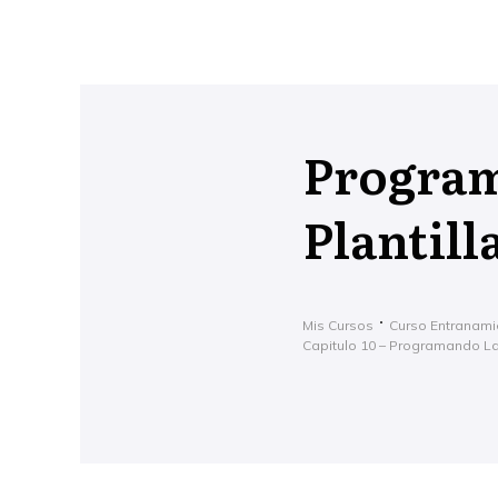
Program
Plantill
Mis Cursos
Curso Entranami
Capitulo 10 – Programando La 