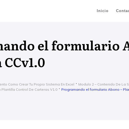
Inicio
Conta
ando el formulario 
a CCv1.0
ento Como Crear Tu Propio Sistema En Excel
Modulo 2 – Contenido De La 
Plantilla Control De Carteras V1.0
Programando el formulario Abono – Plan