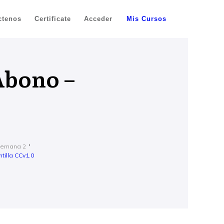
ctenos
Certificate
Acceder
Mis Cursos
Abono –
Semana 2
tilla CCv1.0