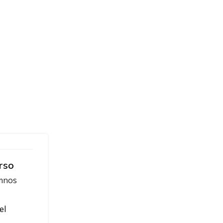
rso
umnos
el