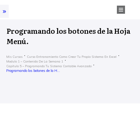
Programando los botones de la Hoja
Menú.
Mis Cursos
Curso Entranamiento Como Crear Tu Propio Sistema En Excel
Modulo 1 – Contenido De La Semana 1
Capitulo 5 – Programando Tu Sistema Contable Avanzado
Programando los botones de la Hoja Menú.