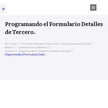
Programando el Formulario Detalles
de Tercero.
Mis Cursos
Curso Entranamiento Como Crear Tu Propio Sistema En Excel
Modulo 1 – Contenido De La Semana 1
Capitulo 5 – Programando Tu Sistema Contable Avanzado
Programando el Formulario Detalles de Tercero.