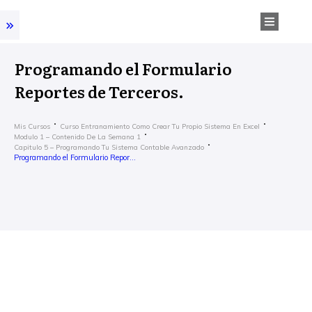
Programando el Formulario
Reportes de Terceros.
Mis Cursos
Curso Entranamiento Como Crear Tu Propio Sistema En Excel
Modulo 1 – Contenido De La Semana 1
Capitulo 5 – Programando Tu Sistema Contable Avanzado
Programando el Formulario Reportes de Terceros.