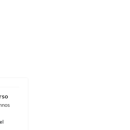
rso
umnos
el