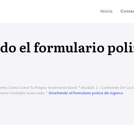
Inicio
Conta
do el formulario poli
ento Como Crear Tu Propio Sistema En Excel
Modulo 1 – Contenido De La 
istema Contable Avanzado
Diseñando el formulario poliza de ingreso