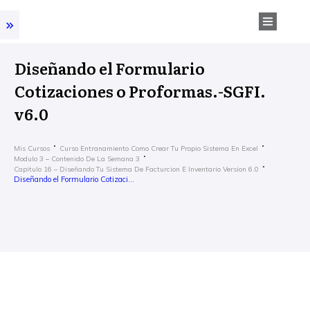
Diseñando el Formulario
Cotizaciones o Proformas.-SGFI.
v6.0
Mis Cursos
Curso Entranamiento Como Crear Tu Propio Sistema En Excel
Modulo 3 – Contenido De La Semana 3
Capitulo 16 – Diseñando Tu Sistema De Facturcion E Inventario Version 6.0
Diseñando el Formulario Cotizaciones o Proformas.-SGFI. v6.0