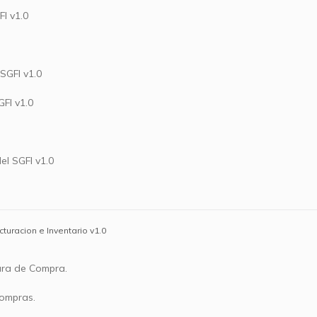
I v1.0
SGFI v1.0
FI v1.0
el SGFI v1.0
turacion e Inventario v1.0
ura de Compra.
Compras.