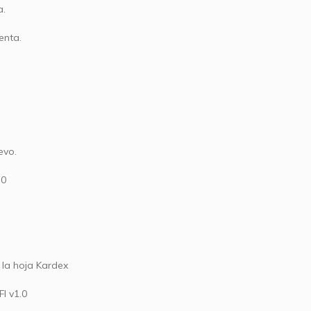
a.
enta.
evo.
.0
 la hoja Kardex
I v1.0