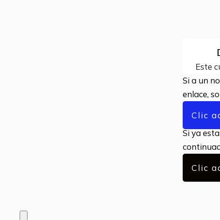
Este c
Si a un no
enlace, s
Clic a
Si ya esta
continuaci
Clic a