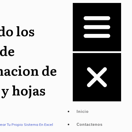
do los
 de
acion de
y hojas
Inicio
ar Tu Propio Sistema En Excel
Contactenos