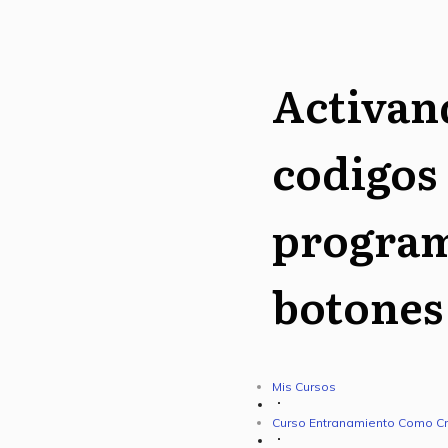
Activan
codigos
program
botones 
Mis Cursos
Curso Entranamiento Como Cre