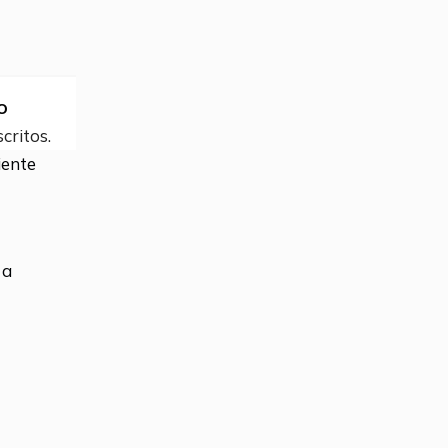
o
critos.
iente
 a