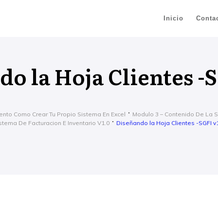
Inicio
Conta
o la Hoja Clientes -S
ento Como Crear Tu Propio Sistema En Excel
Modulo 3 – Contenido De La 
stema De Facturacion E Inventario V1.0
Diseñando la Hoja Clientes -SGFI v