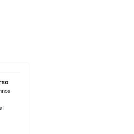
rso
umnos
el