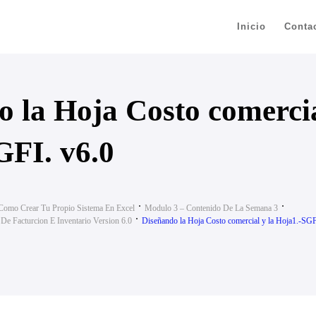
Inicio
Conta
 la Hoja Costo comercia
GFI. v6.0
Como Crear Tu Propio Sistema En Excel
Modulo 3 – Contenido De La Semana 3
De Facturcion E Inventario Version 6.0
Diseñando la Hoja Costo comercial y la Hoja1.-SGF