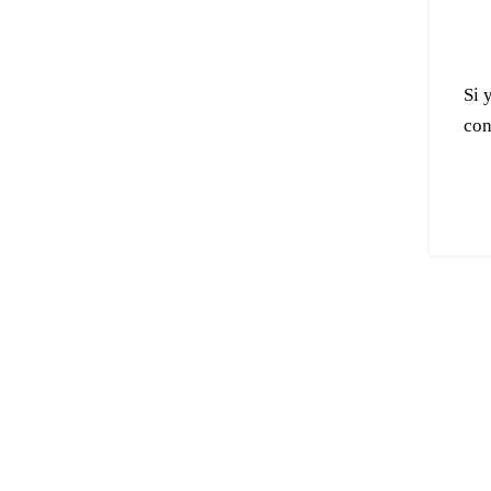
Si 
con