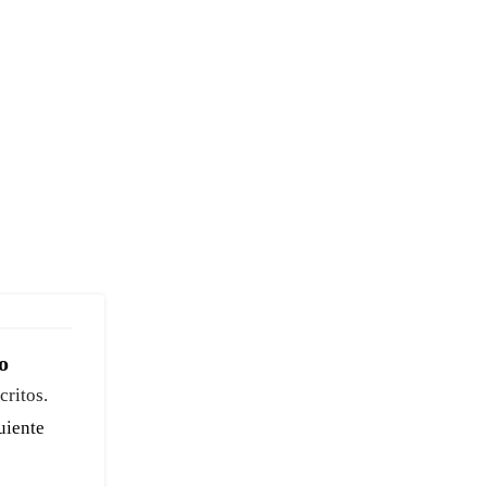
o
critos.
guiente