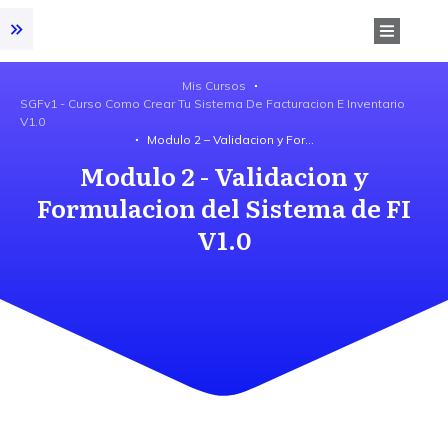
Mis Cursos
SGFv1 - Curso Como Crear Tu Sistema De Facturacion E Inventario
V1.0
Modulo 2 – Validacion y Formulacion del Sistema de FI V1.0
Modulo 2 - Validacion y
Formulacion del Sistema de FI
V1.0