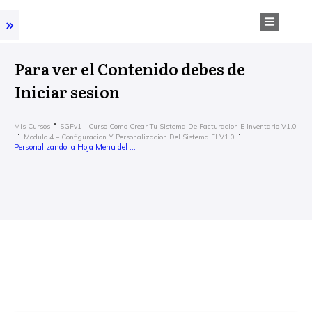
Para ver el Contenido debes de
Iniciar sesion
Mis Cursos
SGFv1 - Curso Como Crear Tu Sistema De Facturacion E Inventario V1.0
Modulo 4 – Configuracion Y Personalizacion Del Sistema FI V1.0
Personalizando la Hoja Menu del SGFI v1.0