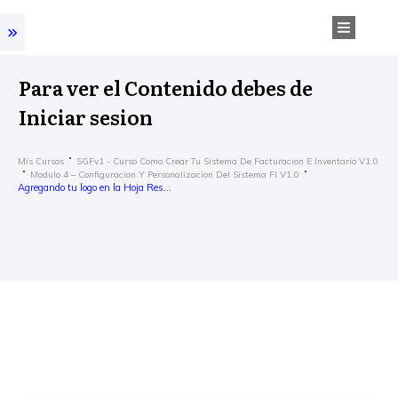
Para ver el Contenido debes de
Iniciar sesion
Mis Cursos
SGFv1 - Curso Como Crear Tu Sistema De Facturacion E Inventario V1.0
Modulo 4 – Configuracion Y Personalizacion Del Sistema FI V1.0
Agregando tu logo en la Hoja Resumen del SGFI v1.0