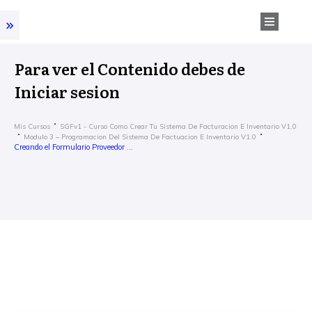
Para ver el Contenido debes de
Iniciar sesion
Mis Cursos
SGFv1 - Curso Como Crear Tu Sistema De Facturacion E Inventario V1.0
Modulo 3 – Programacion Del Sistema De Factuacion E Inventario V1.0
Creando el Formulario Proveedor Nuevo en VBA