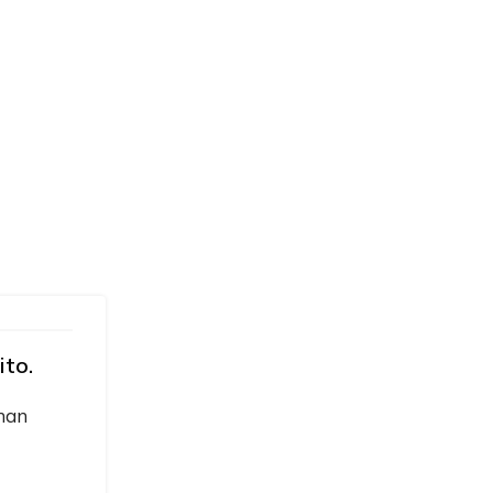
ito.
 han