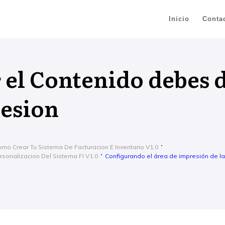
Inicio
Conta
 el Contenido debes 
sesion
mo Crear Tu Sistema De Facturacion E Inventario V1.0
rsonalizacion Del Sistema FI V1.0
Configurando el área de impresión de l