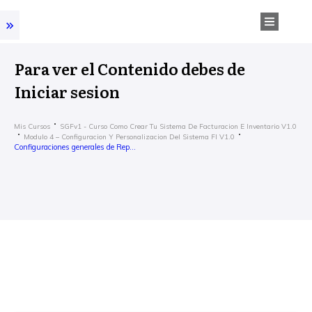
Para ver el Contenido debes de
Iniciar sesion
Mis Cursos
SGFv1 - Curso Como Crear Tu Sistema De Facturacion E Inventario V1.0
Modulo 4 – Configuracion Y Personalizacion Del Sistema FI V1.0
Configuraciones generales de Reportes -SGFI v1.0