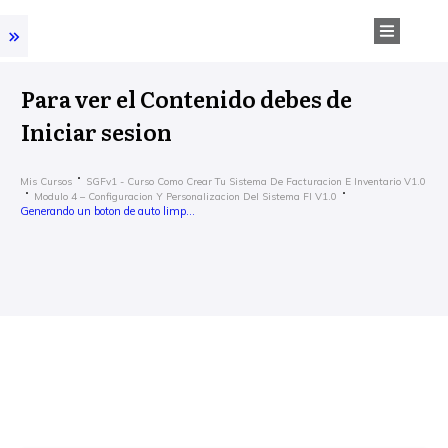
Para ver el Contenido debes de
Iniciar sesion
Mis Cursos
SGFv1 - Curso Como Crear Tu Sistema De Facturacion E Inventario V1.0
Modulo 4 – Configuracion Y Personalizacion Del Sistema FI V1.0
Generando un boton de auto limpieza para los Formularios.