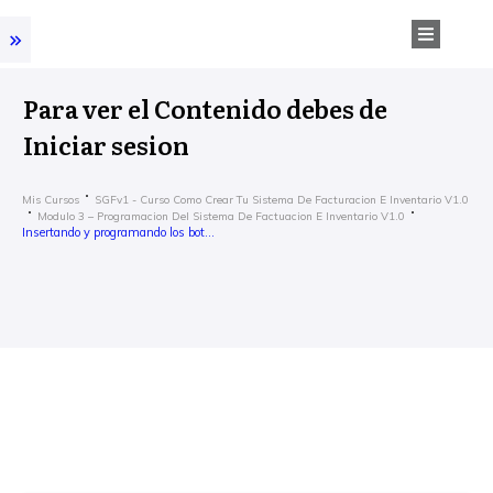
Para ver el Contenido debes de
Iniciar sesion
Mis Cursos
SGFv1 - Curso Como Crear Tu Sistema De Facturacion E Inventario V1.0
Modulo 3 – Programacion Del Sistema De Factuacion E Inventario V1.0
Insertando y programando los botones de la Hoja Factura de Compra.