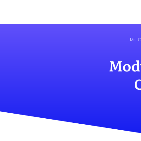
Mis C
Modu