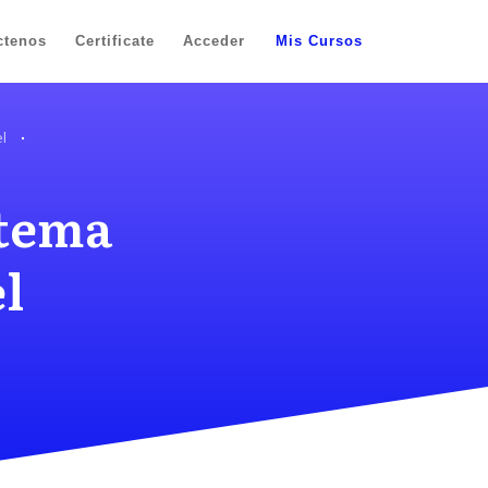
ctenos
Certificate
Acceder
Mis Cursos
l
stema
l