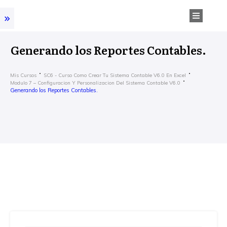
Generando los Reportes Contables.
Mis Cursos
SC6 - Curso Como Crear Tu Sistema Contable V6.0 En Excel
Modulo 7 – Configuracion Y Personalizacion Del Sistema Contable V6.0
Generando los Reportes Contables.