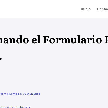
Inicio
Conta
ando el Formulario 
.
stema Contable V6.0 En Excel
istema Contable V6.0