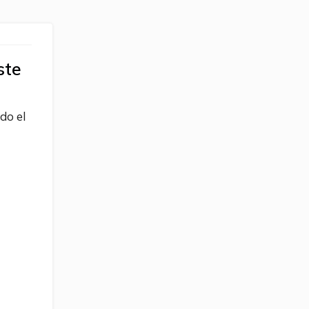
ste
do el