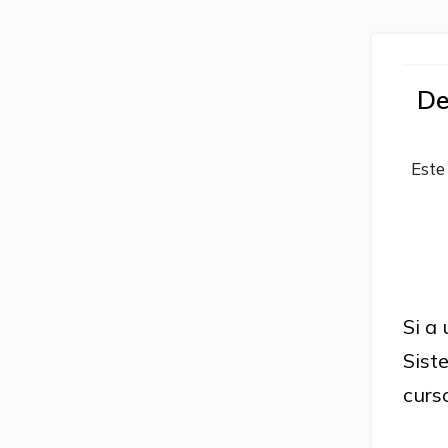
De
Este
Si a
Sist
curs