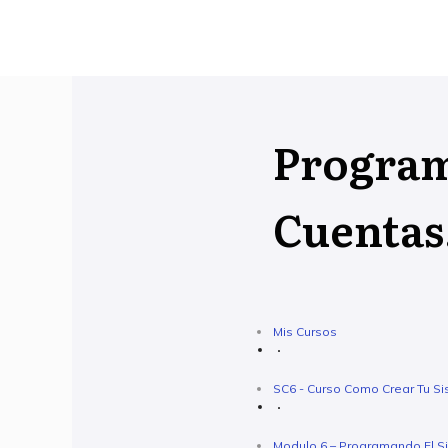
Program
Cuentas
Mis Cursos
SC6 - Curso Como Crear Tu Si
Modulo 6 – Programando El S