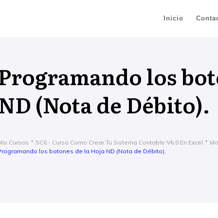
Inicio
Conta
Programando los boto
ND (Nota de Débito).
Mis Cursos
SC6 - Curso Como Crear Tu Sistema Contable V6.0 En Excel
Mo
Programando los botones de la Hoja ND (Nota de Débito).