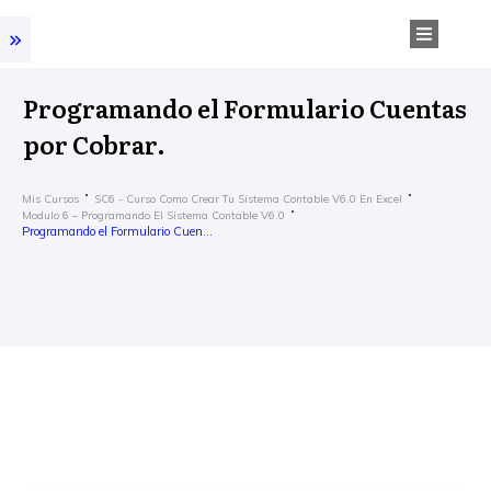
Programando el Formulario Cuentas
por Cobrar.
Mis Cursos
SC6 - Curso Como Crear Tu Sistema Contable V6.0 En Excel
Modulo 6 – Programando El Sistema Contable V6.0
Programando el Formulario Cuentas por Cobrar.