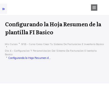
Configurando la Hoja Resumen de la
plantilla FI Basico
Mis Cursos
SFIB - Curso Como Crear Tu Sistema De Facturacion E Inventario Basico
Dia 4 – Configuracion Y Personalizacion Del Sistema De Facturacion E Iventario
Basico
Configurando la Hoja Resumen de la plantilla FI Basico