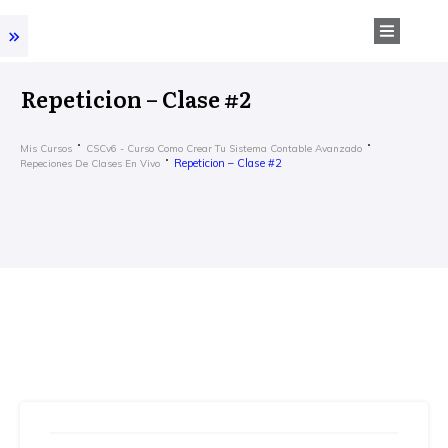
Repeticion – Clase #2
Mis Cursos
CSCv6 - Curso Como Crear Tu Sistema Contable Avanzado
Repeticion – Clase #2
Repeciones De Clases En Vivo