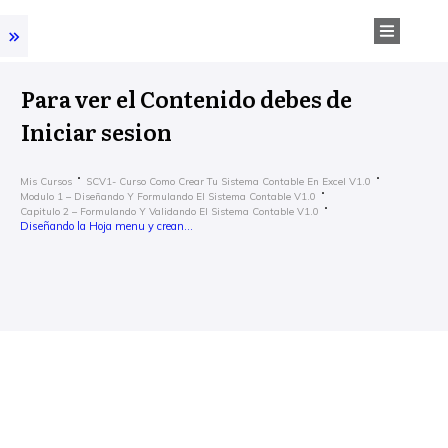
Para ver el Contenido debes de
Iniciar sesion
Mis Cursos
SCV1- Curso Como Crear Tu Sistema Contable En Excel V1.0
Modulo 1 – Diseñando Y Formulando El Sistema Contable V1.0
Capitulo 2 – Formulando Y Validando El Sistema Contable V1.0
Diseñando la Hoja menu y creando macro para el diario del SC V1