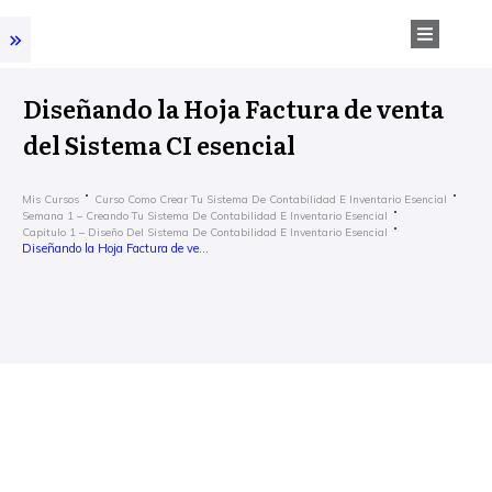
Diseñando la Hoja Factura de venta
del Sistema CI esencial
Mis Cursos
Curso Como Crear Tu Sistema De Contabilidad E Inventario Esencial
Semana 1 – Creando Tu Sistema De Contabilidad E Inventario Esencial
Capitulo 1 – Diseño Del Sistema De Contabilidad E Inventario Esencial
Diseñando la Hoja Factura de venta del Sistema CI esencial