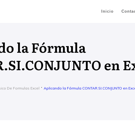
Inicio
Conta
do la Fórmula
.SI.CONJUNTO en Ex
sico De Formulas Excel
Aplicando la Fórmula CONTAR.SI.CONJUNTO en Exce