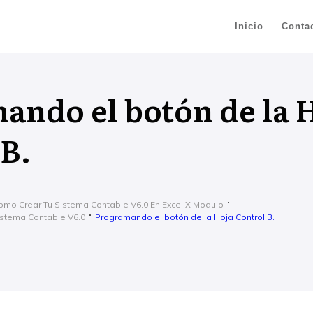
Inicio
Conta
ando el botón de la 
 B.
omo Crear Tu Sistema Contable V6.0 En Excel X Modulo
istema Contable V6.0
Programando el botón de la Hoja Control B.