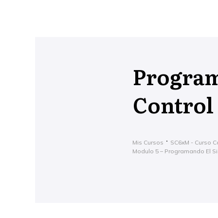
Program
Control
Mis Cursos
SC6xM - Curso C
Modulo 5 – Programando El S