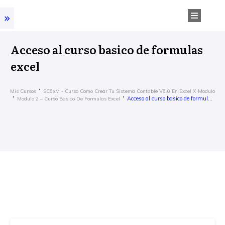
Acceso al curso basico de formulas
excel
Mis Cursos
SC6xM - Curso Como Crear Tu Sistema Contable V6.0 En Excel X Modulo
Acceso al curso basico de formulas excel
Modulo 2 – Curso Basico De Formulas Excel